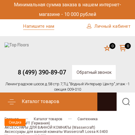
Минимальная сумма заказа в нашем интернет-
магазине - 10 000 рублей
Напишите нам
Личный кабинет
0
0
8 (499) 390-89-07
Обратный звонок
Ленинградское шоссе д.58 стр.7,
ТЦ "Водный Интерьер Центр",
этаж -1
секция 009-010
Каталог товаров
Главная
Каталог товаров
Сантехника
Скидка
Скидка
WASSERCRAFT (Германия)
АКСЕССУАРЫ ДЛЯ ВАННОЙ КОМНАТЫ (Wassercraft)
Аксессуары для ванной комнаты Wassercraft Lossa K-3400