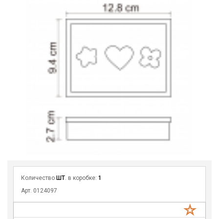
Количество
ШТ
. в коробке:
1
Арт. 0124097