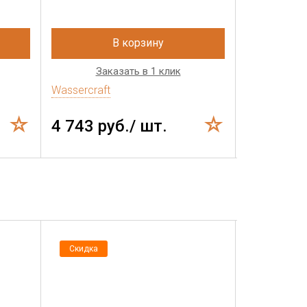
В корзину
Заказать в 1 клик
Зак
Wassercraft
Wassercraft
4 743 руб./ шт.
3 281 р
Скидка
Скидка