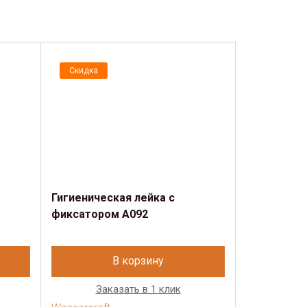
Скидка
Скидка
Гигиеническая лейка с
Лейка 3-ф
фиксатором A092
В корзину
Заказать в 1 клик
Зак