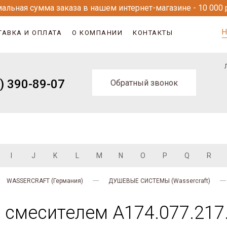
альная сумма заказа в нашем интернет-магазине - 10 000 
Н
ТАВКА И ОПЛАТА
О КОМПАНИИ
КОНТАКТЫ
) 390-89-07
Обратный звонок
I
J
K
L
M
N
O
P
Q
R
WASSERCRAFT (Германия)
ДУШЕВЫЕ СИСТЕМЫ (Wassercraft)
 смесителем A174.077.217