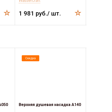
Wassercraft
Wassercraft
1 981 руб./ шт.
2 967 р
Скидка
Скидка
A050
Верхняя душевая насадка A140
Шланг для