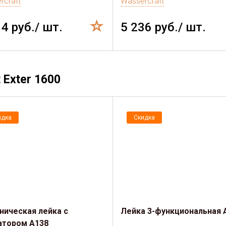
rcraft
Wassercraft
14 руб./ шт.
5 236 руб./ шт.
Exter 1600
идка
Скидка
ническая лейка с
Лейка 3-функциональная 
атором A138