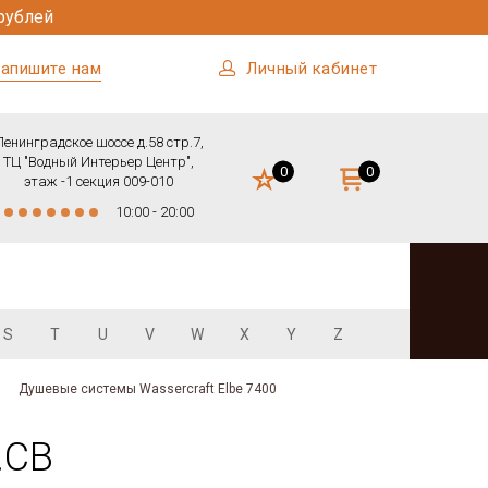
рублей
апишите нам
Личный кабинет
Ленинградское шоссе д.58 стр.7,
ТЦ "Водный Интерьер Центр",
0
0
этаж -1 секция 009-010
10:00 - 20:00
S
T
U
V
W
X
Y
Z
Душевые системы Wassercraft Elbe 7400
.CB