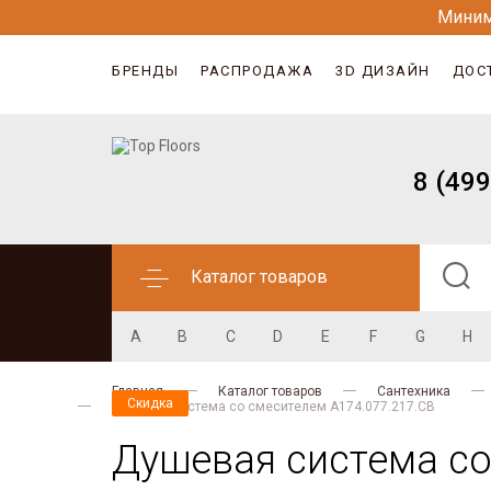
Миним
БРЕНДЫ
РАСПРОДАЖА
3D ДИЗАЙН
ДОС
8 (499
Каталог товаров
A
B
C
D
E
F
G
H
Главная
Каталог товаров
Сантехника
Скидка
Скидка
Душевая система со смесителем A174.077.217.CB
Душевая система со