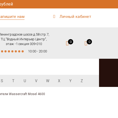
рублей
апишите нам
Личный кабинет
Ленинградское шоссе д.58 стр.7,
ТЦ "Водный Интерьер Центр",
0
0
этаж -1 секция 009-010
10:00 - 20:00
S
T
U
V
W
X
Y
Z
тели Wassercraft Mosel 4600