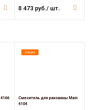
8 473 руб./ шт.
7 134 р
Скидка
Скидка
 4166
Смеситель для раковины Main
Смеситель
4104
Main 4105