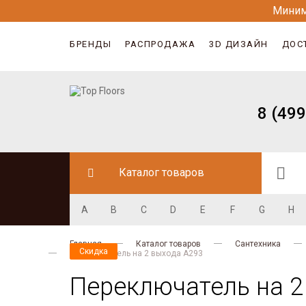
Миним
БРЕНДЫ
РАСПРОДАЖА
3D ДИЗАЙН
ДОС
8 (499
Каталог товаров
A
B
C
D
E
F
G
H
Главная
Каталог товаров
Сантехника
Скидка
Скидка
Переключатель на 2 выхода A293
Переключатель на 2