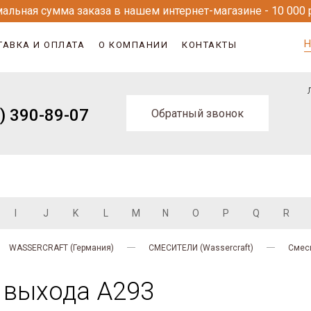
альная сумма заказа в нашем интернет-магазине - 10 000 
Н
ТАВКА И ОПЛАТА
О КОМПАНИИ
КОНТАКТЫ
) 390-89-07
Обратный звонок
I
J
K
L
M
N
O
P
Q
R
WASSERCRAFT (Германия)
СМЕСИТЕЛИ (Wassercraft)
Смеси
 выхода A293