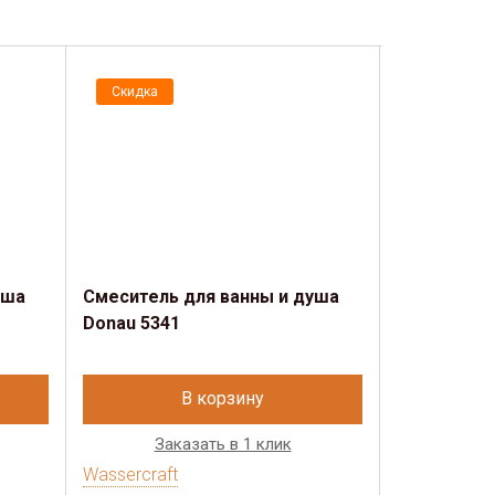
Скидка
Скидка
уша
Смеситель для ванны и душа
Смеситель
Donau 5341
5303
В корзину
Заказать в 1 клик
Зак
Wassercraft
Wassercraft