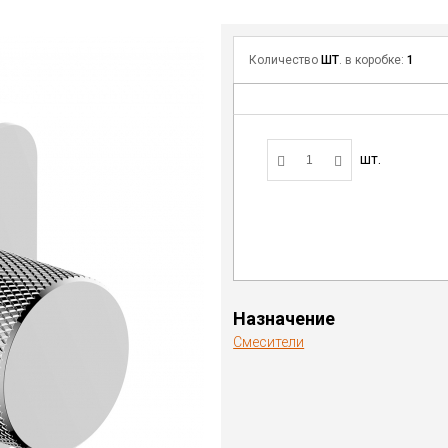
Количество
ШТ
. в коробке:
1
шт.
Назначение
Смесители