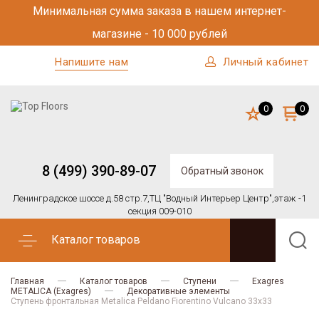
Минимальная сумма заказа в нашем интернет-
магазине - 10 000 рублей
Напишите нам
Личный кабинет
0
0
8 (499) 390-89-07
Обратный звонок
Ленинградское шоссе д.58 стр.7,
ТЦ "Водный Интерьер Центр",
этаж -1
секция 009-010
Каталог товаров
Главная
Каталог товаров
Ступени
Exagres
METALICA (Exagres)
Декоративные элементы
Ступень фронтальная Metalica Peldano Fiorentino Vulcano 33х33