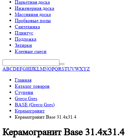
Паркетная доска
Инженерная доска
Массивная доска
Пробковые полы
Сантехника
Плинтус
Подложка
Затирки
Клеевые смеси
A
B
C
D
E
F
G
H
I
J
K
L
M
N
O
P
Q
R
S
T
U
V
W
X
Y
Z
Главная
Каталог товаров
Ступени
Greco Gres
BASE (Greco Gres)
Керамогранит
Керамогранит Base 31.4х31.4
Керамогранит Base 31.4х31.4