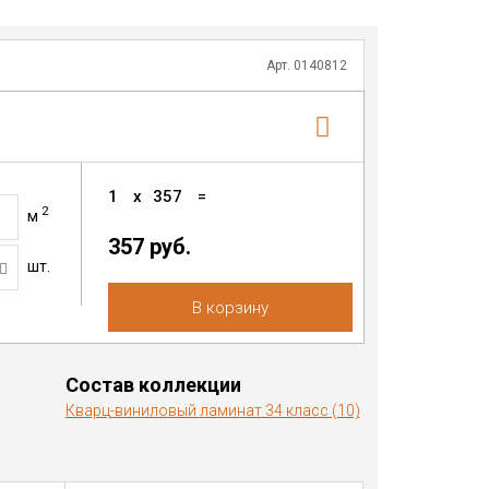
Арт. 0140812
1
x
357
=
2
м
357 руб.
шт.
В корзину
Состав коллекции
Кварц-виниловый ламинат 34 класс (10)