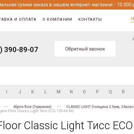
альная сумма заказа в нашем интернет-магазине - 10 000 
Н
ТАВКА И ОПЛАТА
О КОМПАНИИ
КОНТАКТЫ
) 390-89-07
Обратный звонок
I
J
K
L
M
N
O
P
Q
R
Alpine floor (Германия)
CLASSIC LIGHT (толщина 3.5мм, 34клас
pine Floor Classic Light Тисс ECO 135-66 MC
loor Classic Light Тисс EC