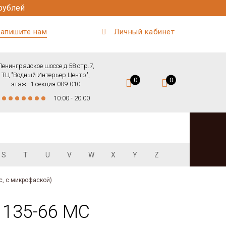
рублей
апишите нам
Личный кабинет
Ленинградское шоссе д.58 стр.7,
ТЦ "Водный Интерьер Центр",
0
0
этаж -1 секция 009-010
10:00 - 20:00
S
T
U
V
W
X
Y
Z
с, с микрофаской)
O 135-66 MC