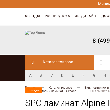
Миним
БРЕНДЫ
РАСПРОДАЖА
3D ДИЗАЙН
ДОС
8 (499
Каталог товаров
A
B
C
D
E
F
G
H
Главная
Каталог товаров
Виниловые полы
Скидка
Кварц-виниловый ламинат 34 класс
SРС ламинат Al
SРС ламинат Alpine F