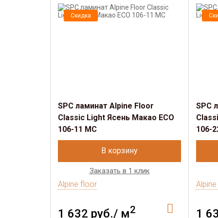
Скидка
Ск
SРС ламинат Alpine Floor
SРС л
Classic Light Ясень Макао ECO
Class
106-11 MC
106-2
В корзину
Заказать в 1 клик
Alpine floor
Alpine
2
1 632 руб./ м
1 6