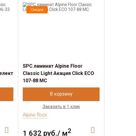
Скидка
Скидка
SРС ламинат Alpine Floor
SРС ламина
Селект
Classic Light Акация Click ECO
Classic Li
107-88 MC
134-55 MC
В корзину
Заказать в 1 клик
Зак
Alpine floor
Alpine floor
2
1 632 руб./ м
1 632 р