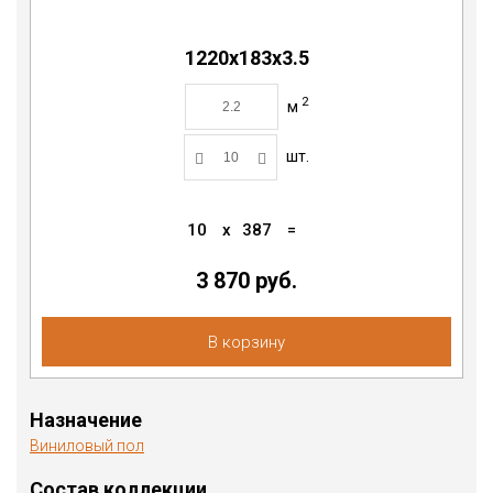
1220х183х3.5
2
м
шт.
10
x
387
=
3 870
руб.
В корзину
Назначение
Виниловый пол
Состав коллекции