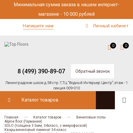
Минимальная сумма заказа в нашем интернет-
магазине - 10 000 рублей
Напишите нам
Личный кабинет
0
0
8 (499) 390-89-07
Обратный звонок
Ленинградское шоссе д.58 стр.7,
ТЦ "Водный Интерьер Центр",
этаж -1
секция 009-010
Каталог товаров
Главная
Каталог товаров
Виниловые полы
Alpine floor (Германия)
SOLO (толщина 3.5мм, 34класс, с микрофаской)
Кварц-виниловый ламинат 34 класс