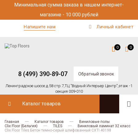
Минимальная сумма заказа в нашем интернет-
магазине - 10 000 рублей
Напишите нам
Личный кабинет
0
0
8 (499) 390-89-07
Обратный звонок
Ленинградское шоссе д.58 стр.7,
ТЦ "Водный Интерьер Центр",
этаж -1
секция 009-010
Каталог товаров
Главная
Каталог товаров
Виниловые полы
Clix Floor (Бельгия)
TILES
Виниловый ламинат 32 класс
Clix Floor Tiles Бетон темно-серый шлифованный CXTI 40198