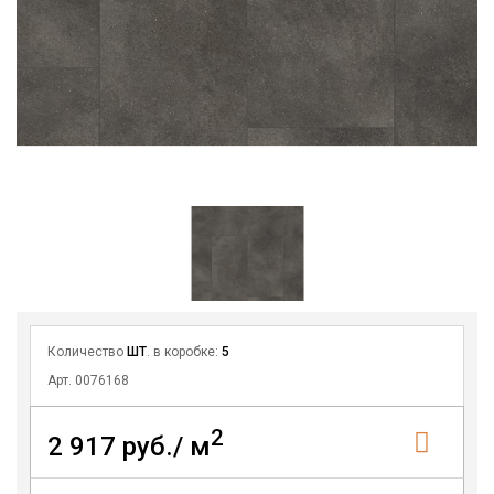
Количество
ШТ
. в коробке:
5
Арт. 0076168
2
2 917 руб./ м