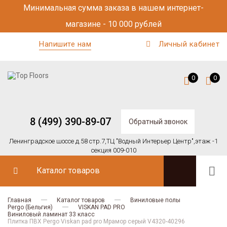
Минимальная сумма заказа в нашем интернет-
магазине - 10 000 рублей
Напишите нам
Личный кабинет
0
0
8 (499) 390-89-07
Обратный звонок
Ленинградское шоссе д.58 стр.7,
ТЦ "Водный Интерьер Центр",
этаж -1
секция 009-010
Каталог товаров
Главная
Каталог товаров
Виниловые полы
Pergo (Бельгия)
VISKAN PAD PRO
Виниловый ламинат 33 класс
Плитка ПВХ Pergo Viskan pad pro Мрамор серый V4320-40296