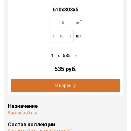
610х303х5
2
м
шт.
1
x
535
=
535 руб.
В корзину
Назначение
Виниловый пол
Состав коллекции