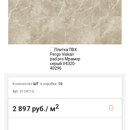
Количество
ШТ
. в коробке:
10
Арт. 0134710
2
2 897 руб./ м