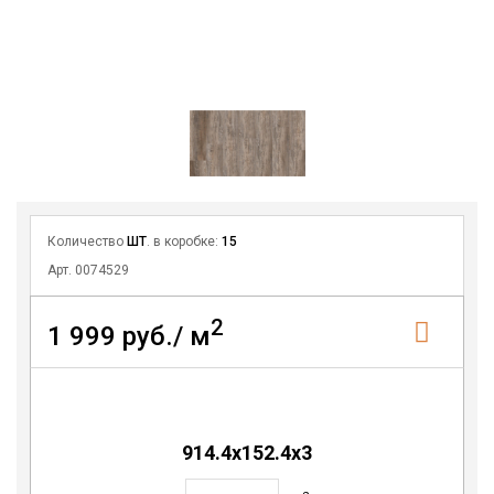
Количество
ШТ
. в коробке:
15
Арт. 0074529
2
1 999 руб./ м
914.4x152.4x3