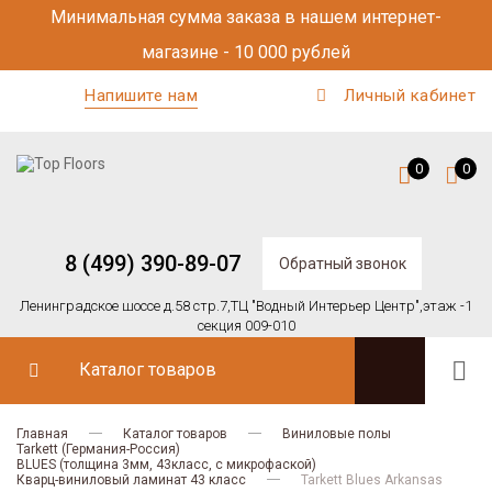
Минимальная сумма заказа в нашем интернет-
магазине - 10 000 рублей
Напишите нам
Личный кабинет
0
0
8 (499) 390-89-07
Обратный звонок
Ленинградское шоссе д.58 стр.7,
ТЦ "Водный Интерьер Центр",
этаж -1
секция 009-010
Каталог товаров
Главная
Каталог товаров
Виниловые полы
Tarkett (Германия-Россия)
BLUES (толщина 3мм, 43класс, с микрофаской)
Кварц-виниловый ламинат 43 класс
Tarkett Blues Arkansas