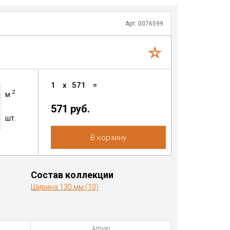
Арт. 0076599
1
x
571
=
2
м
571
руб.
шт.
В корзину
Состав коллекции
Ширина 130 мм (10)
Amigo