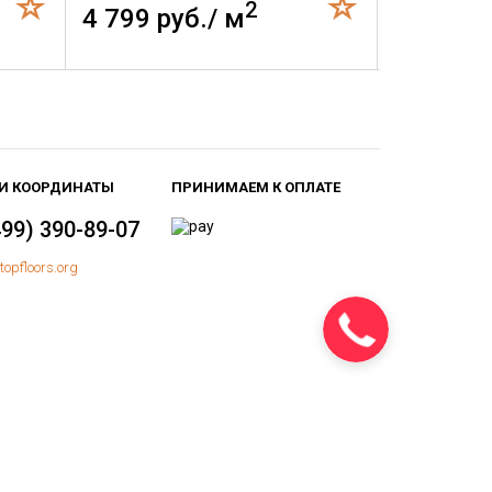
2
4 799 руб./ м
4 799 р
И КООРДИНАТЫ
ПРИНИМАЕМ К ОПЛАТЕ
499) 390-89-07
topfloors.org