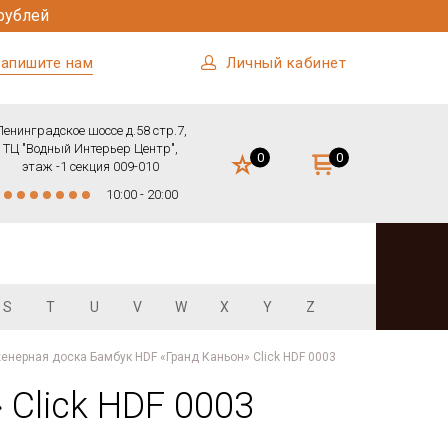
рублей
апишите нам
Личный кабинет
Ленинградское шоссе д.58 стр.7,
ТЦ "Водный Интерьер Центр",
0
0
этаж -1 секция 009-010
10:00 - 20:00
S
T
U
V
W
X
Y
Z
енерная доска Бамбук HDF «Гранд Каньон» Click HDF 0003
Click HDF 0003