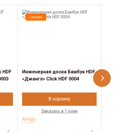
Скидка
Скидка
к HDF
Инженерная доска Бамбук HDF
Инженерна
0003
«Джангл» Click HDF 0004
«Лагуна» C
В корзину
Заказать в 1 клик
Зак
Amigo
Amigo