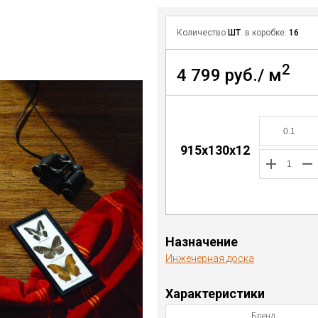
Количество
ШТ
. в коробке:
16
2
4 799 руб./ м
915х130х12
Назначение
Инженерная доска
Характеристики
Бренд