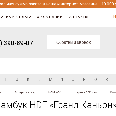
альная сумма заказа в нашем интернет-магазине - 10 000 
Н
ТАВКА И ОПЛАТА
О КОМПАНИИ
КОНТАКТЫ
) 390-89-07
Обратный звонок
I
J
K
L
M
N
O
P
Q
R
а
Amigo (Китай)
БАМБУК
Ширина 130 мм
Инж
амбук HDF «Гранд Каньон» 