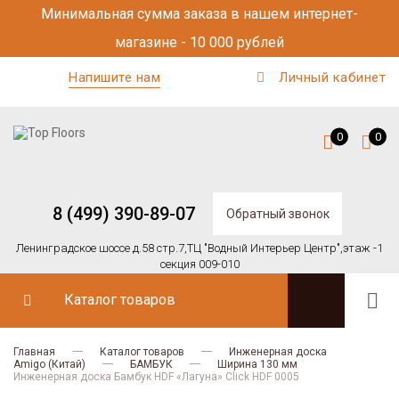
Минимальная сумма заказа в нашем интернет-
магазине - 10 000 рублей
Напишите нам
Личный кабинет
0
0
8 (499) 390-89-07
Обратный звонок
Ленинградское шоссе д.58 стр.7,
ТЦ "Водный Интерьер Центр",
этаж -1
секция 009-010
Каталог товаров
Главная
Каталог товаров
Инженерная доска
Amigo (Китай)
БАМБУК
Ширина 130 мм
Инженерная доска Бамбук HDF «Лагуна» Click HDF 0005