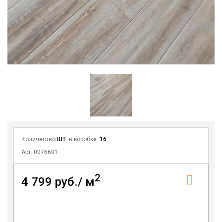
Количество
ШТ
. в коробке:
16
Арт. 0076601
2
4 799 руб./ м