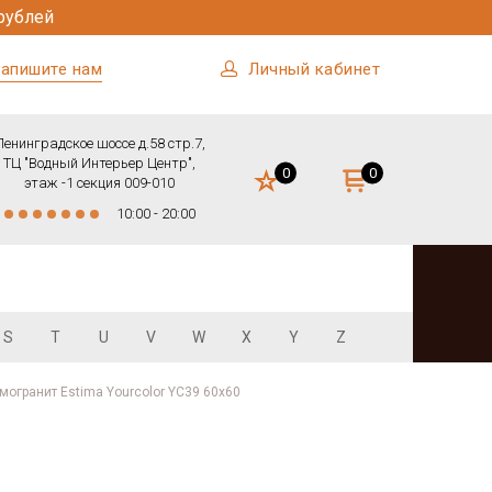
рублей
апишите нам
Личный кабинет
Ленинградское шоссе д.58 стр.7,
ТЦ "Водный Интерьер Центр",
0
0
этаж -1 секция 009-010
10:00 - 20:00
S
T
U
V
W
X
Y
Z
могранит Estima​ Yourcolor YC39 60x60