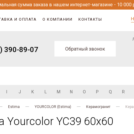
альная сумма заказа в нашем интернет-магазине - 10 000 
Н
ТАВКА И ОПЛАТА
О КОМПАНИИ
КОНТАКТЫ
) 390-89-07
Обратный звонок
I
J
K
L
M
N
O
P
Q
R
Estima
YOURCOLOR (Estima)
Керамогранит
Кера
​ Yourcolor YC39 60x60