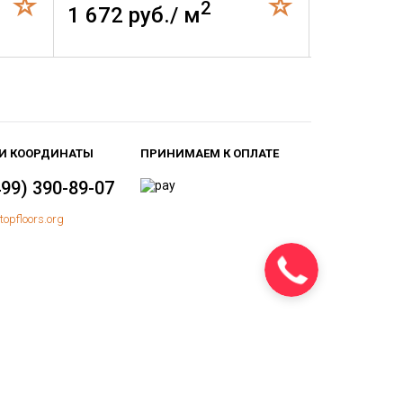
2
1 672 руб./ м
1 832 р
И КООРДИНАТЫ
ПРИНИМАЕМ К ОПЛАТЕ
499) 390-89-07
topfloors.org