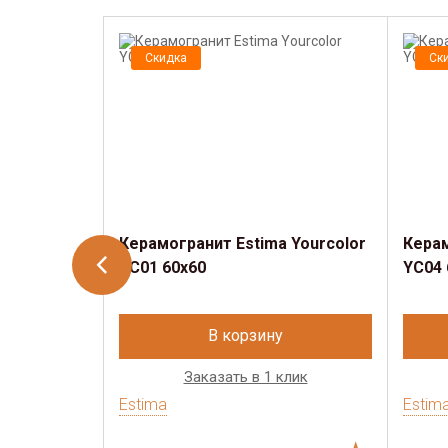
Скидка
Ск
Керамогранит Estima​ Yourcolor
Керам
YC01 60x60
YC04 
В корзину
Заказать в 1 клик
Estima
Estim