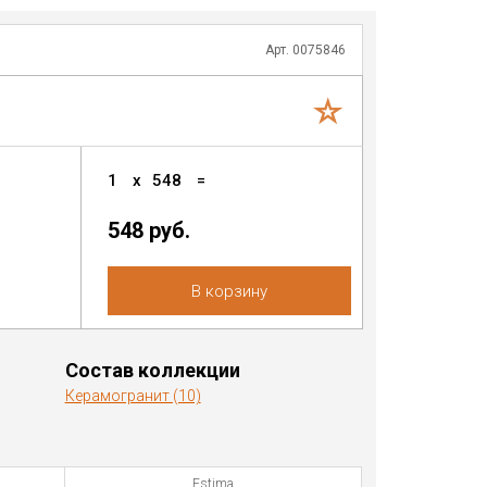
Арт. 0075846
1
x
548
=
548
руб.
В корзину
Состав коллекции
Керамогранит (10)
Estima