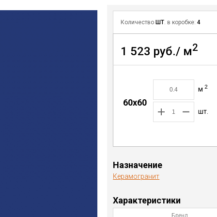
Количество
ШТ
. в коробке:
4
2
1 523 руб./ м
2
м
60x60
шт.
Назначение
Керамогранит
Характеристики
Бренд