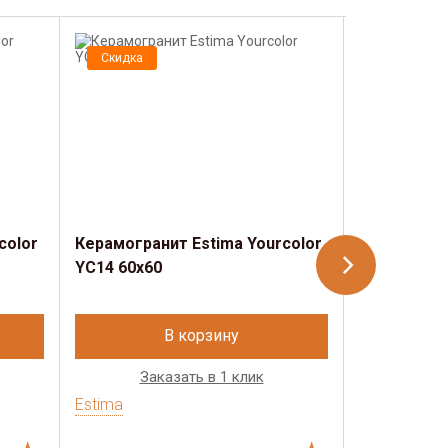
Скидка
Скидка
color
Керамогранит Estima​ Yourcolor
Керамогран
YC14 60x60
YC23 60x60
В корзину
Заказать в 1 клик
Зак
Estima
Estima