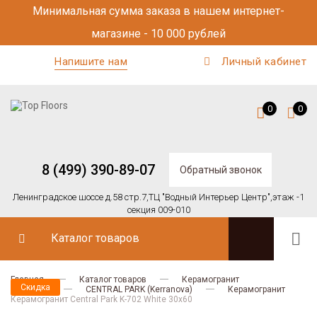
Минимальная сумма заказа в нашем интернет-
магазине - 10 000 рублей
Напишите нам
Личный кабинет
0
0
8 (499) 390-89-07
Обратный звонок
Ленинградское шоссе д.58 стр.7,
ТЦ "Водный Интерьер Центр",
этаж -1
секция 009-010
Каталог товаров
Главная
Каталог товаров
Керамогранит
Скидка
Kerranova
CENTRAL PARK (Kerranova)
Керамогранит
Керамогранит Central Park K-702 White 30x60