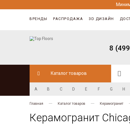
Миним
БРЕНДЫ
РАСПРОДАЖА
3D ДИЗАЙН
ДОС
8 (499
Каталог товаров
A
B
C
D
E
F
G
H
Главная
Каталог товаров
Керамогранит
Керамогранит Chica