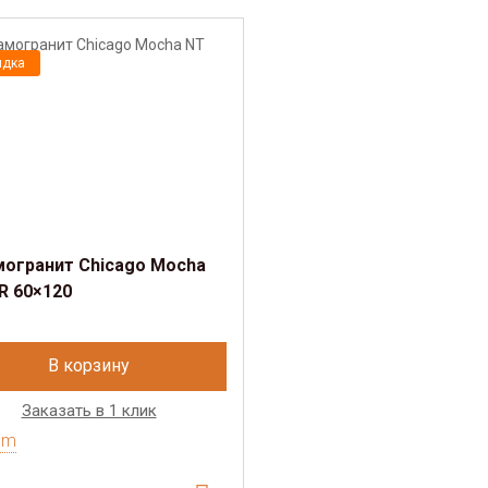
идка
огранит Chicago Mocha
R 60×120
В корзину
Заказать в 1 клик
um