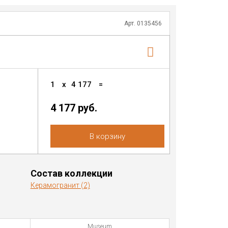
Арт. 0135456
1
x
4 177
=
4 177
руб.
В корзину
Состав коллекции
Керамогранит (2)
Museum