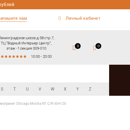
рублей
апишите нам
Личный кабинет
Ленинградское шоссе д.58 стр.7,
ТЦ "Водный Интерьер Центр",
0
0
этаж -1 секция 009-010
10:00 - 20:00
S
T
U
V
W
X
Y
Z
могранит Chicago Mocha NT C/R 60×120