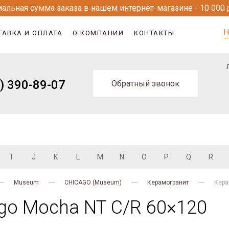
альная сумма заказа в нашем интернет-магазине - 10 000 
Н
ТАВКА И ОПЛАТА
О КОМПАНИИ
КОНТАКТЫ
) 390-89-07
Обратный звонок
I
J
K
L
M
N
O
P
Q
R
Museum
CHICAGO (Museum)
Керамогранит
Кера
go Mocha NT C/R 60×120