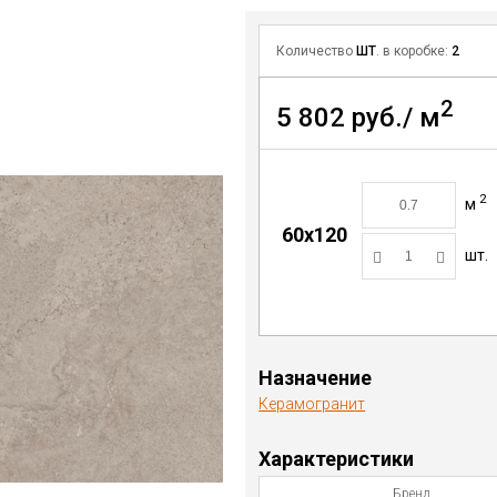
Количество
ШТ
. в коробке:
2
2
5 802 руб./ м
2
м
60x120
шт.
Назначение
Керамогранит
Характеристики
Бренд