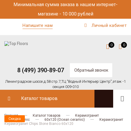
Минимальная сумма заказа в нашем интернет-
магазине - 10 000 рублей
Напишите нам
Личный кабинет
0
0
8 (499) 390-89-07
Обратный звонок
Ленинградское шоссе д.58 стр.7,
ТЦ "Водный Интерьер Центр",
этаж -1
секция 009-010
Каталог товаров
Главная
Каталог товаров
Керамогранит
Скидка
Ocean Ceramic
60х120 (Ocean ceramic)
Керамогранит
Керамогранит Chips Stone Bianco 60x120