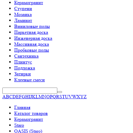
Керамогранит
Ступени
Мозаика
Ламинат
Виниловые полы
Паркетная доска
Инженерная доска
Массивная доска
Пробковые полы
Сантехника
Плинтус
Подложка
Затирки
Клеевые смеси
A
B
C
D
E
F
G
H
I
J
K
L
M
N
O
P
Q
R
S
T
U
V
W
X
Y
Z
Главная
Каталог товаров
Керамогранит
Staro
OASIS (Staro)