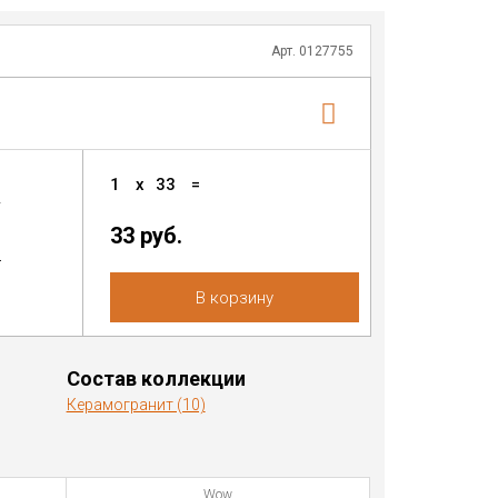
Арт. 0127755
1
x
33
=
2
33
руб.
.
В корзину
Состав коллекции
Керамогранит (10)
Wow