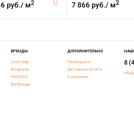
2
2
66 руб./ м
7 866 руб./ м
БРЕНДЫ
ДОПОЛНИТЕЛЬНО
НАШ
8 (
Quick-step
Распродажа
Bonaparte
Доставка и оплата
Info@
PARADYZ
О компании
Все бренды