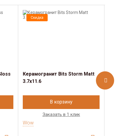
Скидка
Скидка
Gloss
Керамогранит Bits Storm Matt
Керамогран
3.7x11.6
3.7x11.6
В корзину
Заказать в 1 клик
Зак
Wow
Wow