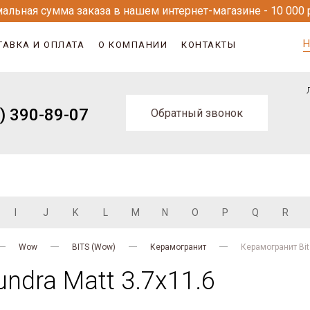
альная сумма заказа в нашем интернет-магазине - 10 000 
Н
ТАВКА И ОПЛАТА
О КОМПАНИИ
КОНТАКТЫ
) 390-89-07
Обратный звонок
I
J
K
L
M
N
O
P
Q
R
Wow
BITS (Wow)
Керамогранит
Керамогранит Bit
ndra Matt 3.7x11.6