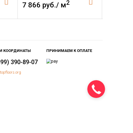
2
7 866 руб./ м
7 866 р
И КООРДИНАТЫ
ПРИНИМАЕМ К ОПЛАТЕ
499) 390-89-07
topfloors.org