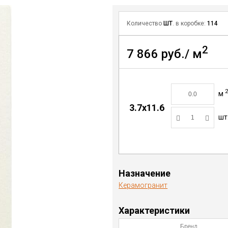
Количество
ШТ
. в коробке:
114
2
7 866 руб./ м
м
3.7х11.6
шт
Назначение
Керамогранит
Характеристики
Бренд