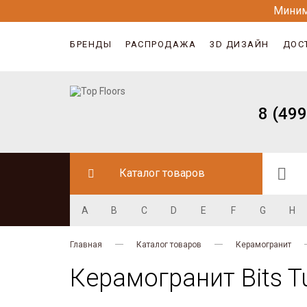
Миним
БРЕНДЫ
РАСПРОДАЖА
3D ДИЗАЙН
ДОС
8 (499
Каталог товаров
A
B
C
D
E
F
G
H
Главная
Каталог товаров
Керамогранит
Керамогранит Bits Tu