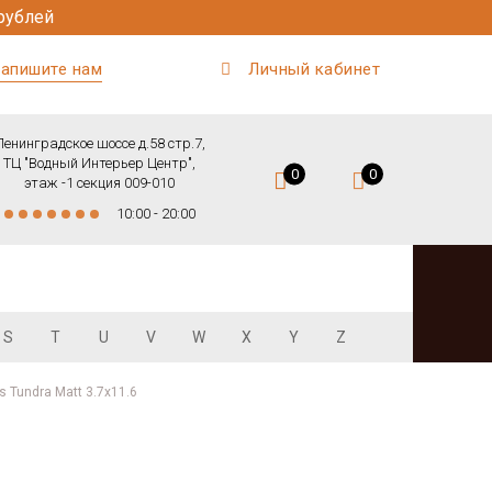
рублей
апишите нам
Личный кабинет
Ленинградское шоссе д.58 стр.7,
ТЦ "Водный Интерьер Центр",
0
0
этаж -1 секция 009-010
10:00 - 20:00
S
T
U
V
W
X
Y
Z
s Tundra Matt 3.7x11.6