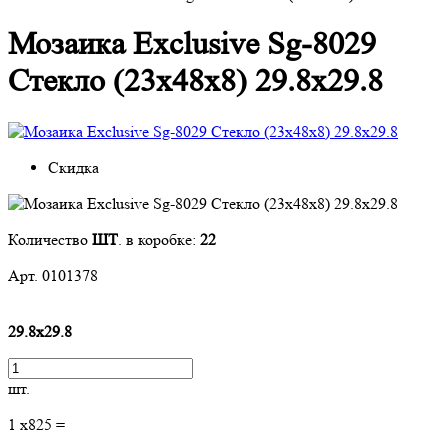
Мозаика Exclusive Sg-8029
Стекло (23х48х8) 29.8x29.8
Скидка
Количество
ШТ
. в коробке:
22
Арт. 0101378
29.8x29.8
шт.
1
x
825
=