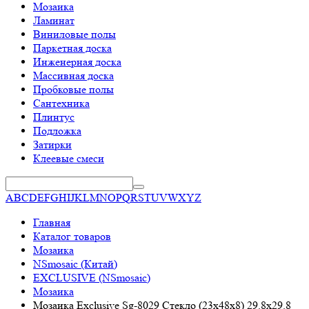
Мозаика
Ламинат
Виниловые полы
Паркетная доска
Инженерная доска
Массивная доска
Пробковые полы
Сантехника
Плинтус
Подложка
Затирки
Клеевые смеси
A
B
C
D
E
F
G
H
I
J
K
L
M
N
O
P
Q
R
S
T
U
V
W
X
Y
Z
Главная
Каталог товаров
Мозаика
NSmosaic (Китай)
EXCLUSIVE (NSmosaic)
Мозаика
Мозаика Exclusive Sg-8029 Стекло (23х48х8) 29.8x29.8