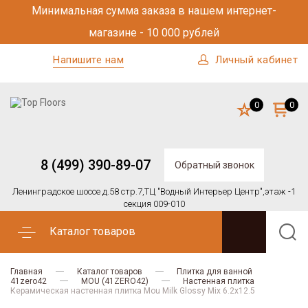
Минимальная сумма заказа в нашем интернет-
магазине - 10 000 рублей
Напишите нам
Личный кабинет
0
0
8 (499) 390-89-07
Обратный звонок
Ленинградское шоссе д.58 стр.7,
ТЦ "Водный Интерьер Центр",
этаж -1
секция 009-010
Каталог товаров
Главная
Каталог товаров
Плитка для ванной
41zero42
MOU (41ZERO42)
Настенная плитка
Керамическая настенная плитка Mou Milk Glossy Mix 6.2x12.5