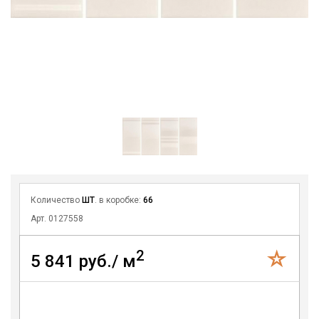
Количество
ШТ
. в коробке:
66
Арт. 0127558
2
5 841 руб./ м