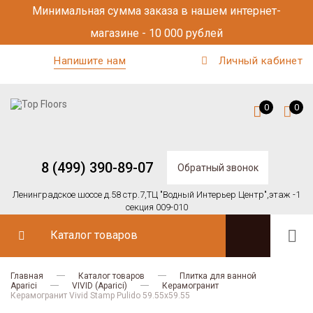
Минимальная сумма заказа в нашем интернет-
магазине - 10 000 рублей
Напишите нам
Личный кабинет
0
0
8 (499) 390-89-07
Обратный звонок
Ленинградское шоссе д.58 стр.7,
ТЦ "Водный Интерьер Центр",
этаж -1
секция 009-010
Каталог товаров
Главная
Каталог товаров
Плитка для ванной
Aparici
VIVID (Aparici)
Керамогранит
Керамогранит Vivid Stamp Pulido 59.55х59.55