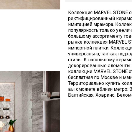
Коллекция MARVEL STONE от б
ректифицированный керамог
имитацией мрамора. Коллек
популярность только увелич
большому ассортименту това
рынке коллекция MARVEL ST
импортной плитки. Коллекци
универсальна, так как подх
стиль. К напольному керамо
декорированные элементы ка
коллекции MARVEL STONE от 
бесплатная по Москве и мак
Территориально купить колл
вы сможете вблизи метро: В
Балтийская, Ховрино, Белом