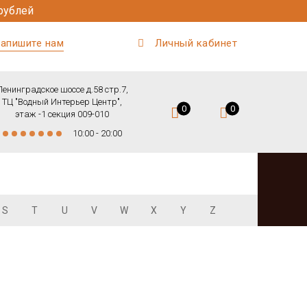
рублей
апишите нам
Личный кабинет
Ленинградское шоссе д.58 стр.7,
ТЦ "Водный Интерьер Центр",
0
0
этаж -1 секция 009-010
10:00 - 20:00
S
T
U
V
W
X
Y
Z