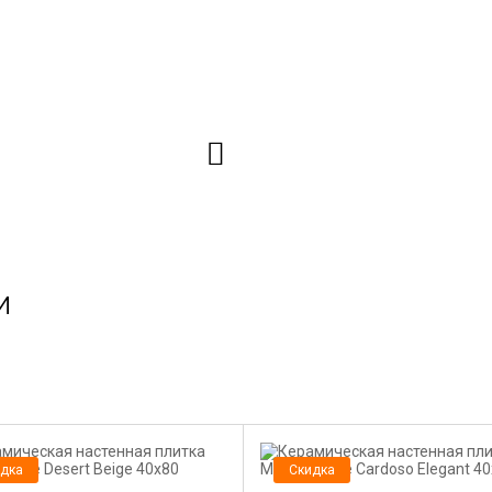
и
дка
Скидка