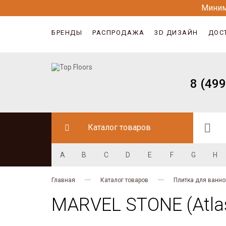
Миним
БРЕНДЫ
РАСПРОДАЖА
3D ДИЗАЙН
ДОС
8 (499
Каталог товаров
A
B
C
D
E
F
G
H
Главная
Каталог товаров
Плитка для ванно
MARVEL STONE (Atlas