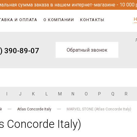
альная сумма заказа в нашем интернет-магазине - 10 000 
Н
ТАВКА И ОПЛАТА
О КОМПАНИИ
КОНТАКТЫ
) 390-89-07
Обратный звонок
I
J
K
L
M
N
O
P
Q
R
й
Atlas Concorde Italy
MARVEL STONE (Atlas Concorde Italy)
 Concorde Italy)