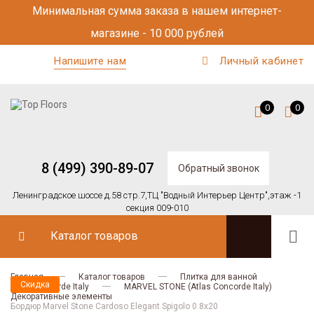
Минимальная сумма заказа в нашем интернет-
магазине - 10 000 рублей
Напишите нам
Личный кабинет
0
0
8 (499) 390-89-07
Обратный звонок
Ленинградское шоссе д.58 стр.7,
ТЦ "Водный Интерьер Центр",
этаж -1
секция 009-010
Каталог товаров
Главная
Каталог товаров
Плитка для ванной
Скидка
Atlas Concorde Italy
MARVEL STONE (Atlas Concorde Italy)
Декоративные элементы
Бордюр Marvel Stone Cardoso Elegant Spigolo 0.8x20