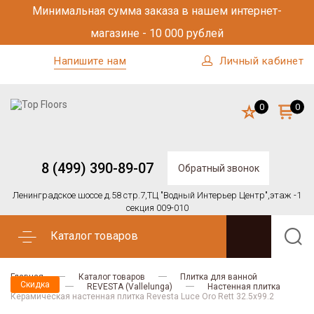
Минимальная сумма заказа в нашем интернет-
магазине - 10 000 рублей
Напишите нам
Личный кабинет
0
0
8 (499) 390-89-07
Обратный звонок
Ленинградское шоссе д.58 стр.7,
ТЦ "Водный Интерьер Центр",
этаж -1
секция 009-010
Каталог товаров
Главная
Каталог товаров
Плитка для ванной
Скидка
Vallelunga
REVESTA (Vallelunga)
Настенная плитка
Керамическая настенная плитка Revesta Luce Oro Rett 32.5x99.2