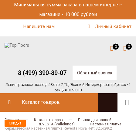
Минимальная сумма заказа в нашем интернет-
магазине - 10 000 рублей
Напишите нам
Личный кабинет
0
0
8 (499) 390-89-07
Обратный звонок
Ленинградское шоссе д.58 стр.7,
ТЦ "Водный Интерьер Центр",
этаж -1
секция 009-010
Каталог товаров
Главная
Каталог товаров
Плитка для ванной
Скидка
Vallelunga
REVESTA (Vallelunga)
Настенная плитка
Керамическая настенная плитка Revesta Nova Rett 32.5x99.2