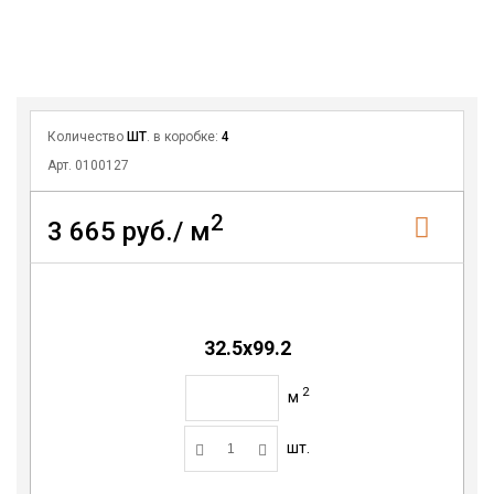
Количество
ШТ
. в коробке:
4
Арт. 0100127
2
3 665 руб./ м
32.5х99.2
2
м
шт.