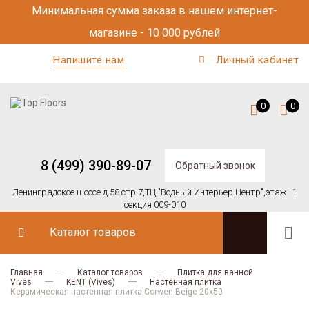
Минимальная сумма заказа в нашем интернет-
магазине - 10 000 рублей
Напишите нам
Личный кабинет
0
0
8 (499) 390-89-07
Обратный звонок
Ленинградское шоссе д.58 стр.7,
ТЦ "Водный Интерьер Центр",
этаж -1
секция 009-010
Каталог товаров
Главная
Каталог товаров
Плитка для ванной
Vives
KENT (Vives)
Настенная плитка
Керамическая настенная плитка Corwen Beige 20x50