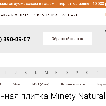
альная сумма заказа в нашем интернет-магазине - 10 000 
Н
ТАВКА И ОПЛАТА
О КОМПАНИИ
КОНТАКТЫ
) 390-89-07
Обратный звонок
I
J
K
L
M
N
O
P
Q
R
й
Vives
KENT (Vives)
Настенная плитка
Керам
ная плитка Minety Natural