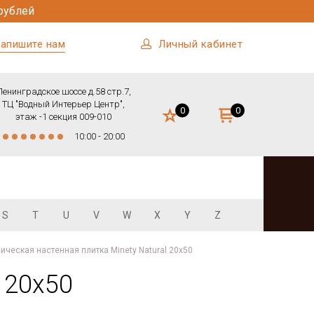
рублей
апишите нам
Личный кабинет
Ленинградское шоссе д.58 стр.7,
ТЦ "Водный Интерьер Центр",
0
0
этаж -1 секция 009-010
10:00 - 20:00
S
T
U
V
W
X
Y
Z
ическая настенная плитка Minety Natural 20x50
 20x50