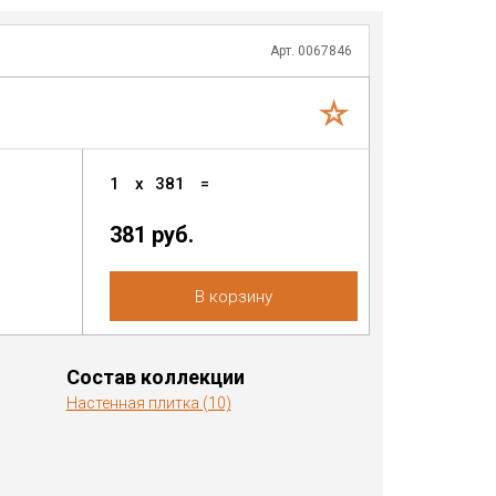
Арт. 0067846
1
x
381
=
381
руб.
В корзину
Состав коллекции
Настенная плитка (10)