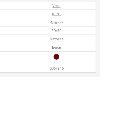
Vives
KENT
Испания
20x50
Матовая
Бетон
0067846