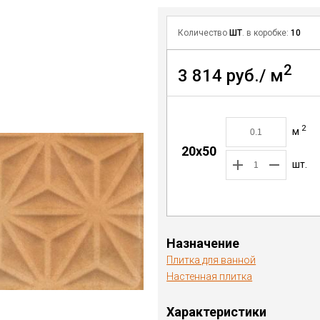
Количество
ШТ
. в коробке:
10
2
3 814 руб./ м
2
м
20x50
шт.
Назначение
Плитка для ванной
Настенная плитка
Характеристики