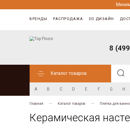
Миним
БРЕНДЫ
РАСПРОДАЖА
3D ДИЗАЙН
ДОС
8 (499
Каталог товаров
A
B
C
D
E
F
G
H
Главная
Каталог товаров
Плитка для ванно
Керамическая настен