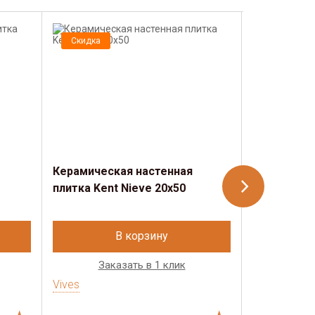
Скидка
Скидка
Керамическая настенная
Керамичес
плитка Kent Nieve 20x50
плитка Kent
В корзину
Заказать в 1 клик
Зак
Vives
Vives