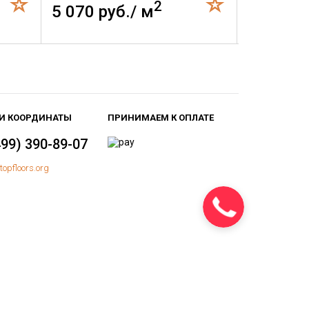
2
5 070 руб./ м
3 580 р
И КООРДИНАТЫ
ПРИНИМАЕМ К ОПЛАТЕ
499) 390-89-07
topfloors.org