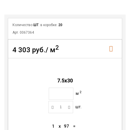
Количество
ШТ
. в коробке:
20
Арт. 0067364
2
4 303 руб./ м
7.5x30
2
м
шт.
1
x
97
=