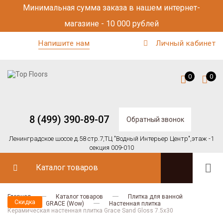
Минимальная сумма заказа в нашем интернет-
магазине - 10 000 рублей
Напишите нам
Личный кабинет
0
0
8 (499) 390-89-07
Обратный звонок
Ленинградское шоссе д.58 стр.7,
ТЦ "Водный Интерьер Центр",
этаж -1
секция 009-010
Каталог товаров
Главная
Каталог товаров
Плитка для ванной
Скидка
Wow
GRACE (Wow)
Настенная плитка
Керамическая настенная плитка Grace Sand Gloss 7.5x30