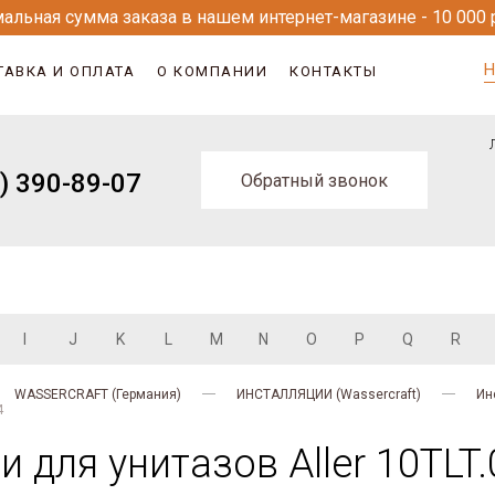
альная сумма заказа в нашем интернет-магазине - 10 000 
Н
ТАВКА И ОПЛАТА
О КОМПАНИИ
КОНТАКТЫ
) 390-89-07
Обратный звонок
I
J
K
L
M
N
O
P
Q
R
WASSERCRAFT (Германия)
ИНСТАЛЛЯЦИИ (Wassercraft)
Ин
4
 для унитазов Aller 10TL