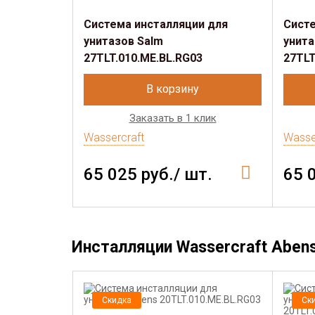
Система инсталляции для
Систе
унитазов Salm
унита
27TLT.010.ME.BL.RG03
27TLT
В корзину
Заказать в 1 клик
Wassercraft
Wasse
65 025 руб./ шт.
65 
Инсталляции Wassercraft Aben
Скидка
Ск