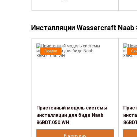
Инсталляции Wassercraft Naab 
Скидка
Ск
Пристенный модуль системы
Прис
инсталляции для биде Naab
инста
86BDT.050.WH
86BDT
В корзину