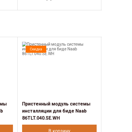
Скидка
Скидка
емы
Пристенный модуль системы
Пристенны
ab
инсталляции для биде Naab
инсталляци
86TLT.040.SE.WH
86TLT.040.
В корзину