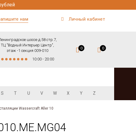
рублей
апишите нам
Личный кабинет
Ленинградское шоссе д.58 стр.7,
ТЦ "Водный Интерьер Центр",
0
0
этаж -1 секция 009-010
10:00 - 20:00
S
T
U
V
W
X
Y
Z
сталляции Wassercraft Aller 10
T.010.ME.MG04