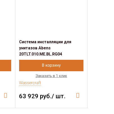
Система инсталляции для
Система и
унитазов Abens
унитазов A
20TLT.010.ME.BL.RG04
20TLT.010.
В корзину
Заказать в 1 клик
Зак
Wassercraft
Wassercraft
63 929 руб./ шт.
60 945 