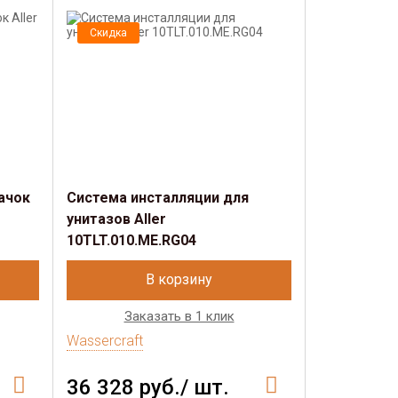
Скидка
Скидка
ачок
Система инсталляции для
Система и
унитазов Aller
унитазов Al
10TLT.010.ME.RG04
10TLT.010.
В корзину
Заказать в 1 клик
Зак
Wassercraft
Wassercraft
36 328 руб./ шт.
35 615 