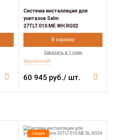
Система инсталляции для
Система и
унитазов Salm
унитазов S
27TLT.010.ME.WH.RG02
27TLT.010.
В корзину
Заказать в 1 клик
Зак
Wassercraft
Wassercraft
60 945 руб./ шт.
63 929 
Скидка
Скидка