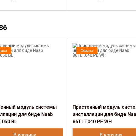
86
идка
Скидка
тенный модуль системы
Пристенный модуль сист
лляции для биде Naab
инсталляции для биде Na
.050.BL
86TLT.040.PE.WH
В корзину
В корзину