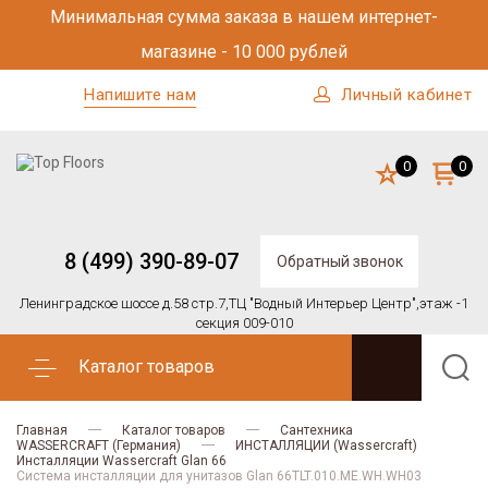
Минимальная сумма заказа в нашем интернет-
магазине - 10 000 рублей
Напишите нам
Личный кабинет
0
0
8 (499) 390-89-07
Обратный звонок
Ленинградское шоссе д.58 стр.7,
ТЦ "Водный Интерьер Центр",
этаж -1
секция 009-010
Каталог товаров
Главная
Каталог товаров
Сантехника
WASSERCRAFT (Германия)
ИНСТАЛЛЯЦИИ (Wassercraft)
Инсталляции Wassercraft Glan 66
Система инсталляции для унитазов Glan 66TLT.010.ME.WH.WH03