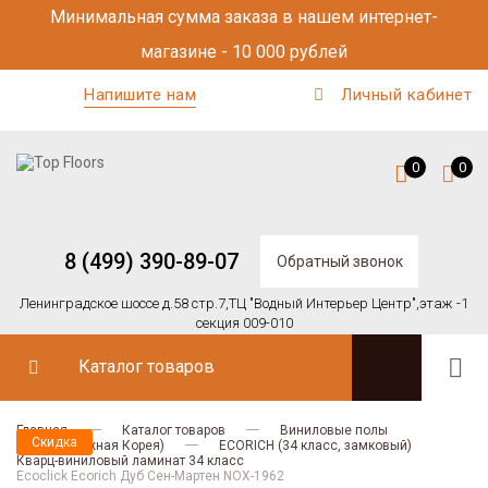
Минимальная сумма заказа в нашем интернет-
магазине - 10 000 рублей
Напишите нам
Личный кабинет
0
0
8 (499) 390-89-07
Обратный звонок
Ленинградское шоссе д.58 стр.7,
ТЦ "Водный Интерьер Центр",
этаж -1
секция 009-010
Каталог товаров
Главная
Каталог товаров
Виниловые полы
Скидка
Ecoclick (Южная Корея)
ECORICH (34 класс, замковый)
Кварц-виниловый ламинат 34 класс
Ecoclick Ecorich Дуб Сен-Мартен NOX-1962