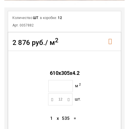
Количество
ШТ
. в коробке:
12
Арт. 0057882
2
2 876 руб./ м
610х305х4.2
2
м
шт.
1
x
535
=