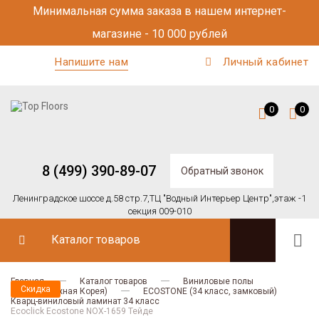
Минимальная сумма заказа в нашем интернет-
магазине - 10 000 рублей
Напишите нам
Личный кабинет
0
0
8 (499) 390-89-07
Обратный звонок
Ленинградское шоссе д.58 стр.7,
ТЦ "Водный Интерьер Центр",
этаж -1
секция 009-010
Каталог товаров
Главная
Каталог товаров
Виниловые полы
Скидка
Ecoclick (Южная Корея)
ECOSTONE (34 класс, замковый)
Кварц-виниловый ламинат 34 класс
Ecoclick Ecostone NOX-1659 Тейде