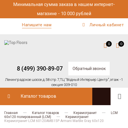
Минимальная сумма заказа в нашем интернет-
магазине - 10 000 рублей
Напишите нам
Личный кабинет
0
0
8 (499) 390-89-07
Обратный звонок
Ленинградское шоссе д.58 стр.7,
ТЦ "Водный Интерьер Центр",
этаж -1
секция 009-010
Каталог товаров
Главная
Каталог товаров
Керамогранит
LCM
60х120 полированный (LCM)
Керамогранит
Керамогранит LCM 60120AMB15P Armani Marble Gray 60x120