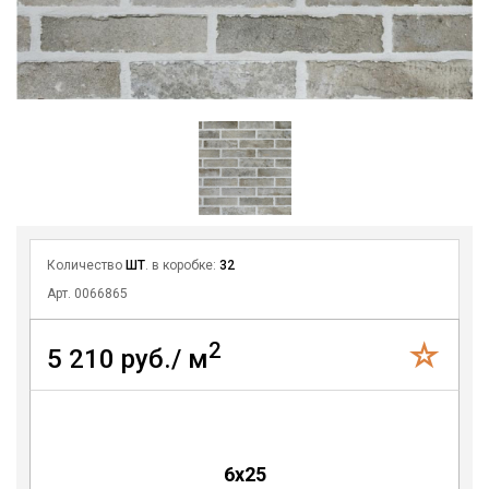
Количество
ШТ
. в коробке:
32
Арт. 0066865
2
5 210 руб./ м
6x25