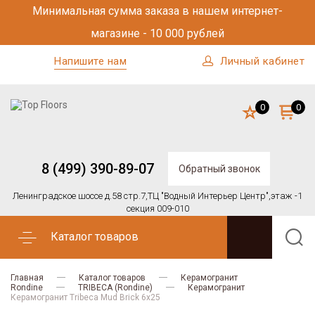
Минимальная сумма заказа в нашем интернет-
магазине - 10 000 рублей
Напишите нам
Личный кабинет
0
0
8 (499) 390-89-07
Обратный звонок
Ленинградское шоссе д.58 стр.7,
ТЦ "Водный Интерьер Центр",
этаж -1
секция 009-010
Каталог товаров
Главная
Каталог товаров
Керамогранит
Rondine
TRIBECA (Rondine)
Керамогранит
Керамогранит Tribeca Mud Brick 6x25