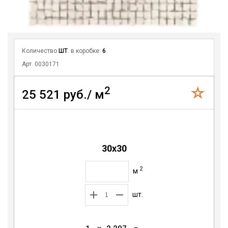
Количество
ШТ
. в коробке:
6
Арт. 0030171
2
25 521 руб./ м
30x30
2
м
шт.