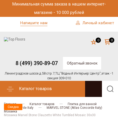
Минимальная сумма заказа в нашем интернет-
магазине - 10 000 рублей
Напишите нам
Личный кабинет
0
0
8 (499) 390-89-07
Обратный звонок
Ленинградское шоссе д.58 стр.7,
ТЦ "Водный Интерьер Центр",
этаж -1
секция 009-010
Каталог товаров
Главная
Каталог товаров
Плитка для ванной
Скидка
Atlas Concorde Italy
MARVEL STONE (Atlas Concorde Italy)
Мозаика
Мозаика Marvel Stone Clauzetto White Tumbled Mosaic 30x30