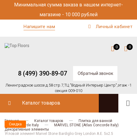
Минимальная сумма заказа в нашем интернет-
магазине - 10 000 рублей
Напишите нам
Личный кабинет
0
0
8 (499) 390-89-07
Обратный звонок
Ленинградское шоссе д.58 стр.7,
ТЦ "Водный Интерьер Центр",
этаж -1
секция 009-010
Каталог товаров
Главная
Каталог товаров
Плитка для ванной
Скидка
Atlas Concorde Italy
MARVEL STONE (Atlas Concorde Italy)
Декоративные элементы
Угловой элемент Marvel Stone Bardiglio Grey London A.E. 5x2.5