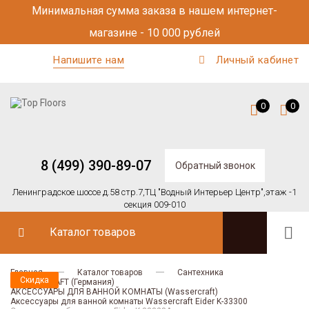
Минимальная сумма заказа в нашем интернет-
магазине - 10 000 рублей
Напишите нам
Личный кабинет
0
0
8 (499) 390-89-07
Обратный звонок
Ленинградское шоссе д.58 стр.7,
ТЦ "Водный Интерьер Центр",
этаж -1
секция 009-010
Каталог товаров
Главная
Каталог товаров
Сантехника
Скидка
Скидка
WASSERCRAFT (Германия)
АКСЕССУАРЫ ДЛЯ ВАННОЙ КОМНАТЫ (Wassercraft)
Аксессуары для ванной комнаты Wassercraft Eider K-33300