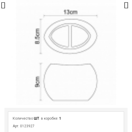
Количество
ШТ
. в коробке:
1
Арт. 0123927