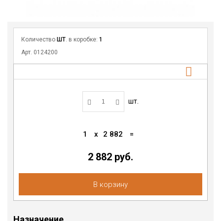
Количество
ШТ
. в коробке:
1
Арт. 0124200
шт.
1
x
2 882
=
2 882 руб.
В корзину
Назначение