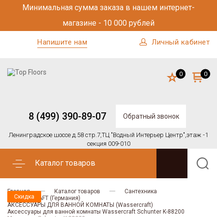
Минимальная сумма заказа в нашем интернет-
магазине - 10 000 рублей
Напишите нам
Личный кабинет
0
0
8 (499) 390-89-07
Обратный звонок
Ленинградское шоссе д.58 стр.7,
ТЦ "Водный Интерьер Центр",
этаж -1
секция 009-010
Каталог товаров
Главная
Каталог товаров
Сантехника
Скидка
Скидка
WASSERCRAFT (Германия)
АКСЕССУАРЫ ДЛЯ ВАННОЙ КОМНАТЫ (Wassercraft)
Аксессуары для ванной комнаты Wassercraft Schunter K-88200