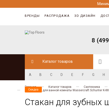
Миним
БРЕНДЫ
РАСПРОДАЖА
3D ДИЗАЙН
ДОС
8 (499
Каталог товаров
A
B
C
D
E
F
G
H
Главная
Каталог товаров
Сантехника
Скидка
Скидка
Аксессуары для ванной комнаты Wassercraft Schunter K-8
Стакан для зубных щ