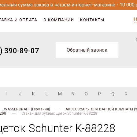
альная сумма заказа в нашем интернет-магазине - 10 000 
Н
ТАВКА И ОПЛАТА
О КОМПАНИИ
КОНТАКТЫ
) 390-89-07
Обратный звонок
I
J
K
L
M
N
O
P
Q
R
WASSERCRAFT (Германия)
АКСЕССУАРЫ ДЛЯ ВАННОЙ КОМНАТЫ (Wa
8200
Стакан для зубных щеток Schunter K-88228
еток Schunter K-88228