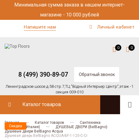
Минимальная сумма заказа в нашем интернет-
магазине - 10 000 рублей
Напишите нам
Личный кабинет
0
0
8 (499) 390-89-07
Обратный звонок
Ленинградское шоссе д.58 стр.7,
ТЦ "Водный Интерьер Центр",
этаж -1
секция 009-010
Каталог товаров
Главная
Каталог товаров
Сантехника
Скидка
BELBAGNO (Италия)
ДУШЕВЫЕ ДВЕРИ (BelBagno)
Душевые двери BelBagno Acqua
Душевая дверь BelBagno ACQUA-BF-1-120-C-Cr