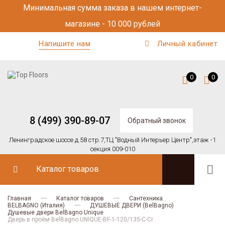
Минимальная сумма заказа в нашем интернет-
магазине - 10 000 рублей
Напишите нам
Личный кабинет
0
0
8 (499) 390-89-07
Обратный звонок
Ленинградское шоссе д.58 стр.7,
ТЦ "Водный Интерьер Центр",
этаж -1
секция 009-010
Каталог товаров
Главная
Каталог товаров
Сантехника
BELBAGNO (Италия)
ДУШЕВЫЕ ДВЕРИ (BelBagno)
Душевые двери BelBagno Unique
Дверь в проём BelBagno UNIQUE-BF-1-120/135-C-Cr