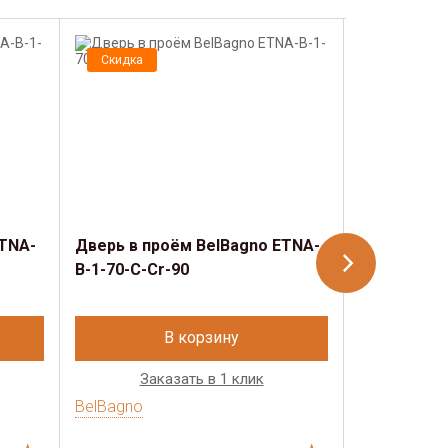
Скидка
Скидка
ETNA-
Дверь в проём BelBagno ETNA-
Дверь в пр
B-1-70-C-Cr-90
B-1-80-C-C
В корзину
Заказать в 1 клик
Зак
BelBagno
BelBagno