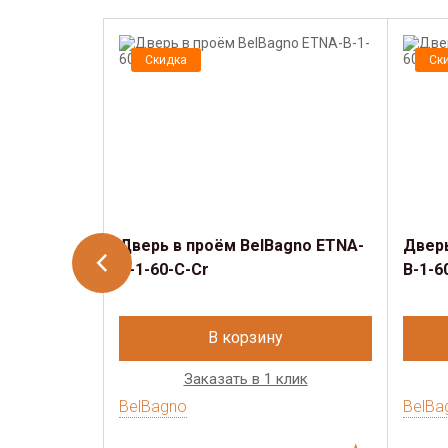
Скидка
Ск
Дверь в проём BelBagno ETNA-
Дверь
B-1-60-C-Cr
B-1-6
В корзину
Заказать в 1 клик
BelBagno
BelBa