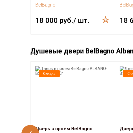
BelBagno
BelBa
18 000 руб./ шт.
18 
Душевые двери BelBagno Alba
Скидка
Ск
Дверь в проём BelBagno
Дверь