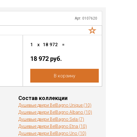
Арт. 0107620
1
x
18 972
=
18 972
руб.
В корзину
Состав коллекции
Душевые двери BelBagno Unique (10)
Душевые двери BelBagno Albano (10)
Душевые двери BelBagno Sela (7)
Душевые двери BelBagno Etna (10)
Душевые двери BelBagno Uno (10)