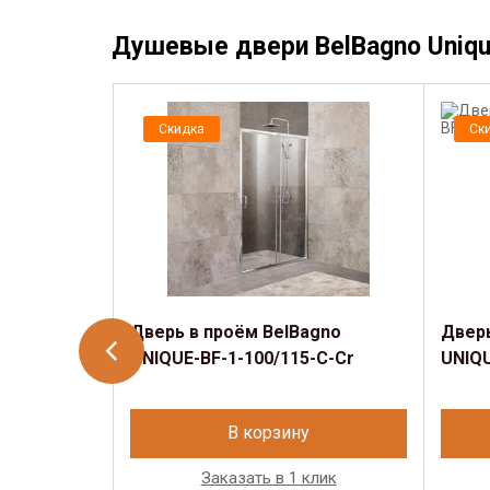
Душевые двери BelBagno Uniq
Скидка
Ск
Дверь в проём BelBagno
Дверь
UNIQUE-BF-1-100/115-C-Cr
UNIQU
В корзину
Заказать в 1 клик