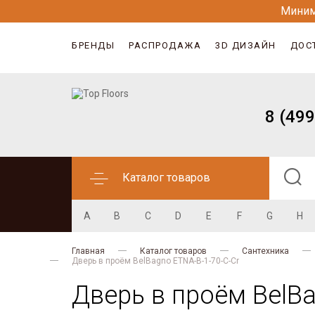
Миним
БРЕНДЫ
РАСПРОДАЖА
3D ДИЗАЙН
ДОС
8 (499
Каталог товаров
A
B
C
D
E
F
G
H
Главная
Каталог товаров
Сантехника
Дверь в проём BelBagno ETNA-B-1-70-C-Cr
Дверь в проём BelBa