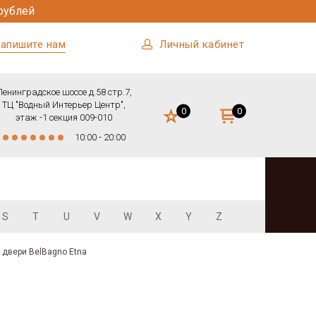
рублей
апишите нам
Личный кабинет
Ленинградское шоссе д.58 стр.7,
ТЦ "Водный Интерьер Центр",
0
0
этаж -1 секция 009-010
10:00 - 20:00
S
T
U
V
W
X
Y
Z
двери BelBagno Etna