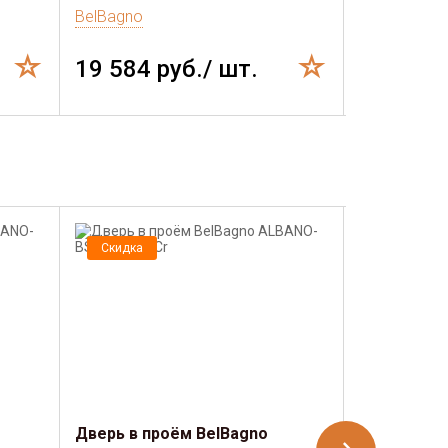
BelBagno
BelBagno
19 584 руб./ шт.
20 088 
Скидка
Скидка
Дверь в проём BelBagno
Дверь в пр