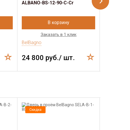
ALBANO-BS-12-90-C-Cr
ALBANO-BS
В корзину
Заказать в 1 клик
Зак
BelBagno
BelBagno
24 800 руб./ шт.
26 400 
Скидка
Скидка