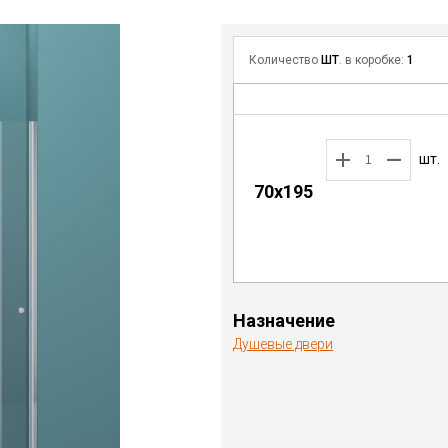
Количество
ШТ
. в коробке:
1
шт.
70х195
Назначение
Душевые двери