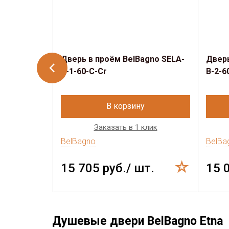
Дверь в проём BelBagno SELA-
Дверь
B-1-60-C-Cr
B-2-6
В корзину
Заказать в 1 клик
BelBagno
BelBa
15 705 руб./ шт.
15 
Душевые двери BelBagno Etna