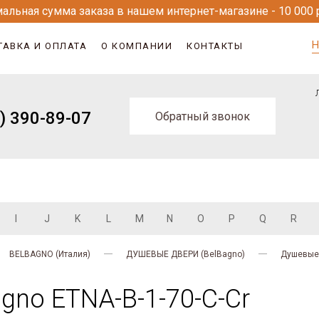
альная сумма заказа в нашем интернет-магазине - 10 000 
Н
ТАВКА И ОПЛАТА
О КОМПАНИИ
КОНТАКТЫ
) 390-89-07
Обратный звонок
I
J
K
L
M
N
O
P
Q
R
BELBAGNO (Италия)
ДУШЕВЫЕ ДВЕРИ (BelBagno)
Душевые 
gno ETNA-B-1-70-C-Cr