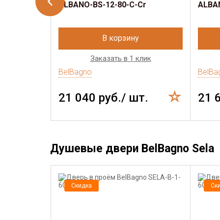
ALBANO-BS-12-80-C-Cr
ALBAN
В корзину
Заказать в 1 клик
BelBagno
BelBa
21 040 руб./ шт.
21 
Душевые двери BelBagno Sela
Скидка
Ск