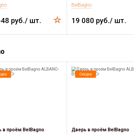
gno
BelBagno
648 руб./ шт.
19 080 руб./ шт.
no
идка
Скидка
 в проём BelBagno
Дверь в проём BelBagno