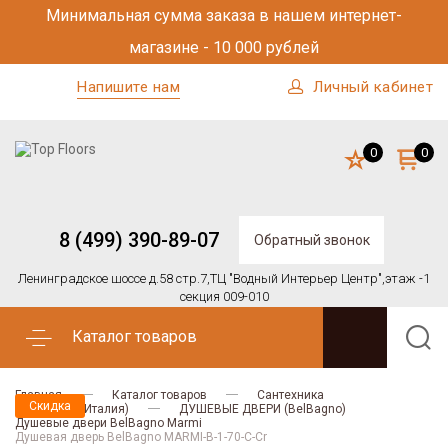
Минимальная сумма заказа в нашем интернет-
магазине - 10 000 рублей
Напишите нам
Личный кабинет
0
0
8 (499) 390-89-07
Обратный звонок
Ленинградское шоссе д.58 стр.7,
ТЦ "Водный Интерьер Центр",
этаж -1
секция 009-010
Каталог товаров
Главная
Каталог товаров
Сантехника
Скидка
BELBAGNO (Италия)
ДУШЕВЫЕ ДВЕРИ (BelBagno)
Душевые двери BelBagno Marmi
Душевая дверь BelBagno MARMI-B-1-70-C-Cr