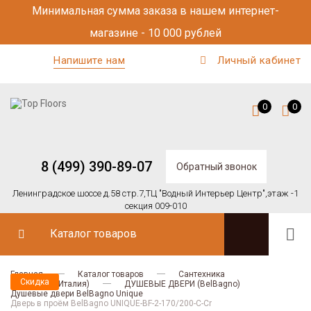
Минимальная сумма заказа в нашем интернет-
магазине - 10 000 рублей
Напишите нам
Личный кабинет
0
0
8 (499) 390-89-07
Обратный звонок
Ленинградское шоссе д.58 стр.7,
ТЦ "Водный Интерьер Центр",
этаж -1
секция 009-010
Каталог товаров
Главная
Каталог товаров
Сантехника
Скидка
BELBAGNO (Италия)
ДУШЕВЫЕ ДВЕРИ (BelBagno)
Душевые двери BelBagno Unique
Дверь в проём BelBagno UNIQUE-BF-2-170/200-C-Cr