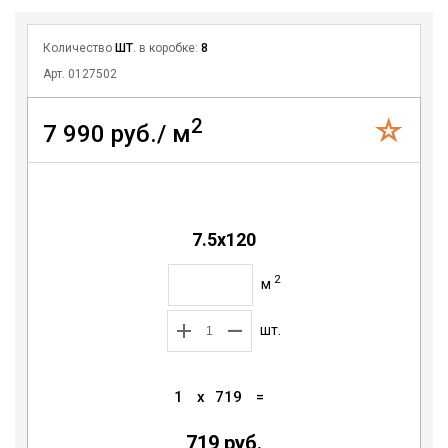
Количество
ШТ
. в коробке:
8
Арт. 0127502
2
7 990 руб./ м
7.5х120
2
м
шт.
1
x
719
=
719 руб.