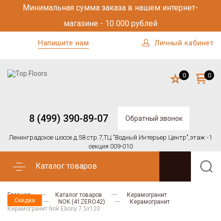
Минимальная сумма заказа в нашем интернет-
магазине - 10 000 рублей
Напишите нам
Личный кабинет
0
0
8 (499) 390-89-07
Обратный звонок
Ленинградское шоссе д.58 стр.7,
ТЦ "Водный Интерьер Центр",
этаж -1
секция 009-010
Каталог товаров
Главная
Каталог товаров
Керамогранит
Скидка
41zero42
NOK (41ZERO42)
Керамогранит
Керамогранит Nok Ebony 7.5x120