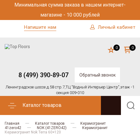
Минимальная сумма заказа в нашем интернет-
магазине - 10 000 рублей
Напишите нам
Личный кабинет
0
0
8 (499) 390-89-07
Обратный звонок
Ленинградское шоссе д.58 стр.7,
ТЦ "Водный Интерьер Центр",
этаж -1
секция 009-010
Каталог товаров
Главная
Каталог товаров
Керамогранит
41zero42
NOK (41ZERO42)
Керамогранит
Керамогранит Nok Terra 60×120