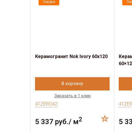
Скидка
Ск
Керамогранит Nok Ivory 60x120
Керам
60×12
В корзину
Заказать в 1 клик
41ZERO42
41ZE
2
5 337 руб./ м
5 3