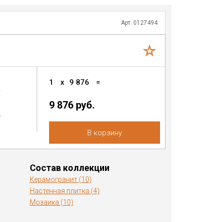
Арт. 0127494
1
x
9 876
=
2
9 876 руб.
.
В корзину
Состав коллекции
Керамогранит (10)
Настенная плитка (4)
Мозаика (10)