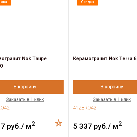
идка
Скидка
огранит Nok Taupe
Керамогранит Nok Terra 6
0
В корзину
В корзину
Заказать в 1 клик
Заказать в 1 клик
RO42
41ZERO42
2
2
37 руб./ м
5 337 руб./ м