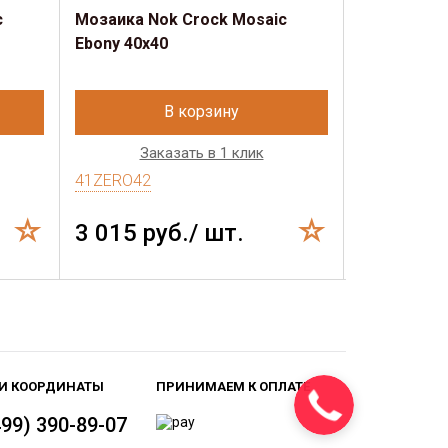
c
Мозаика Nok Crock Mosaic
Мозаика No
Ebony 40x40
Ebony 30x3
В корзину
Заказать в 1 клик
Зак
41ZERO42
41ZERO42
3 015 руб./ шт.
1 589 р
И КООРДИНАТЫ
ПРИНИМАЕМ К ОПЛАТЕ
499) 390-89-07