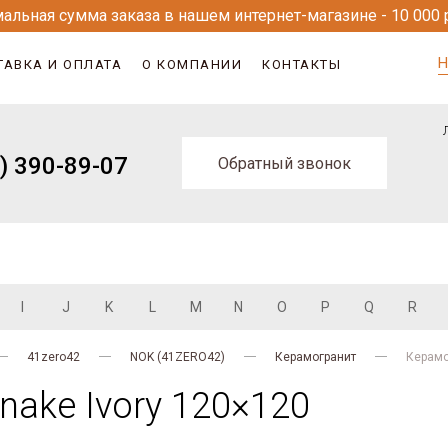
альная сумма заказа в нашем интернет-магазине - 10 000 
Н
ТАВКА И ОПЛАТА
О КОМПАНИИ
КОНТАКТЫ
) 390-89-07
Обратный звонок
I
J
K
L
M
N
O
P
Q
R
41zero42
NOK (41ZERO42)
Керамогранит
Керамо
nake Ivory 120×120