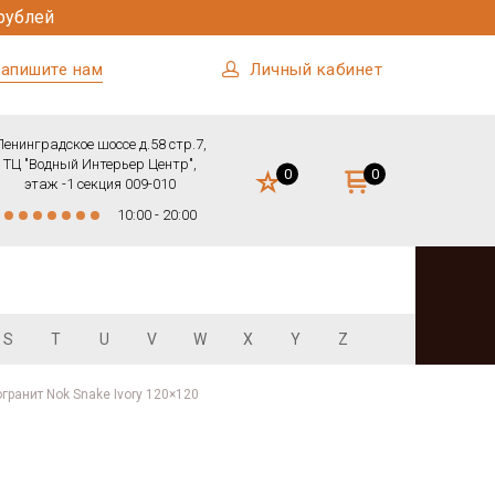
рублей
апишите нам
Личный кабинет
Ленинградское шоссе д.58 стр.7,
ТЦ "Водный Интерьер Центр",
0
0
этаж -1 секция 009-010
10:00 - 20:00
S
T
U
V
W
X
Y
Z
гранит Nok Snake Ivory 120×120