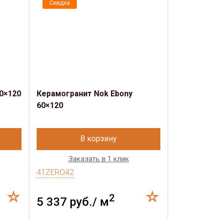
Скидка
Скидка
0×120
Керамогранит Nok Ebony
Керамогран
60×120
60×120
В корзину
Заказать в 1 клик
Зак
41ZERO42
41ZERO42
2
5 337 руб./ м
5 206 р