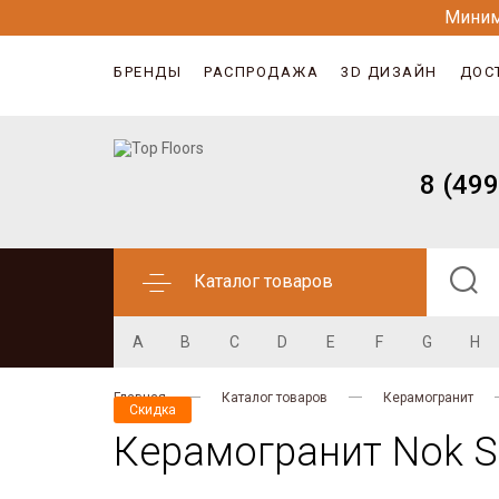
Миним
БРЕНДЫ
РАСПРОДАЖА
3D ДИЗАЙН
ДОС
8 (499
Каталог товаров
A
B
C
D
E
F
G
H
Главная
Каталог товаров
Керамогранит
Скидка
Керамогранит Nok S