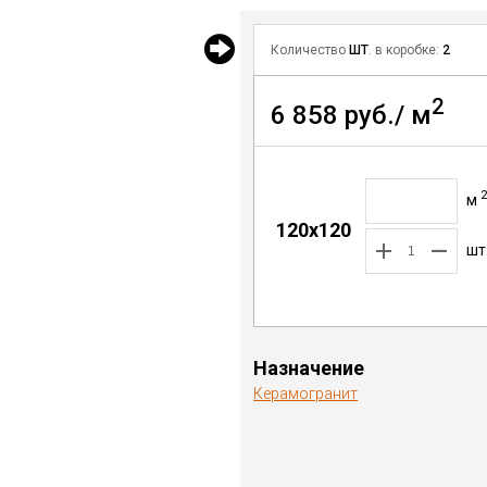
Количество
ШТ
. в коробке:
2
2
6 858 руб./ м
м
120х120
шт
Назначение
Керамогранит