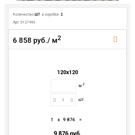
Количество
ШТ
. в коробке:
2
Арт. 0127495
2
6 858 руб./ м
120х120
2
м
шт.
1
x
9 876
=
9 876 руб.