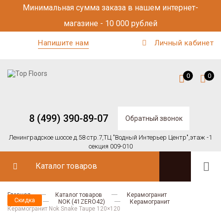
Минимальная сумма заказа в нашем интернет-
магазине - 10 000 рублей
Напишите нам
Личный кабинет
0
0
8 (499) 390-89-07
Обратный звонок
Ленинградское шоссе д.58 стр.7,
ТЦ "Водный Интерьер Центр",
этаж -1
секция 009-010
Каталог товаров
Главная
Каталог товаров
Керамогранит
Скидка
41zero42
NOK (41ZERO42)
Керамогранит
Керамогранит Nok Snake Taupe 120×120