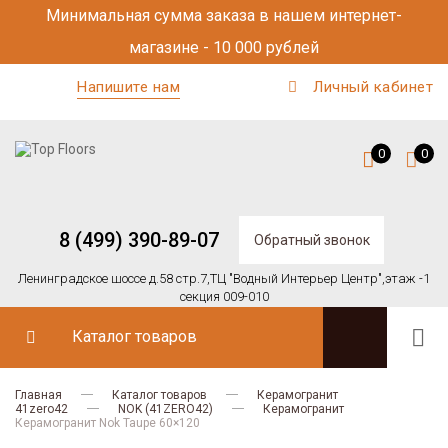
Минимальная сумма заказа в нашем интернет-
магазине - 10 000 рублей
Напишите нам
Личный кабинет
0
0
8 (499) 390-89-07
Обратный звонок
Ленинградское шоссе д.58 стр.7,
ТЦ "Водный Интерьер Центр",
этаж -1
секция 009-010
Каталог товаров
Главная
Каталог товаров
Керамогранит
41zero42
NOK (41ZERO42)
Керамогранит
Керамогранит Nok Taupe 60×120